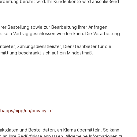
arbeitung berührt wird. Ihr Kundenkonto wird anschließend
rer Bestellung sowie zur Bearbeitung Ihrer Anfragen
 dass kein Vertrag geschlossen werden kann. Die Verarbeitung
ieter, Zahlungsdienstleister, Diensteanbieter für die
rmittlung beschränkt sich auf ein Mindestmaß.
bapps/mpp/ua/privacy-full
ktdaten und Bestelldaten, an Klarna übermitteln. So kann
 an Ihre Bedürfnisse anpassen. Allgemeine Informationen zu