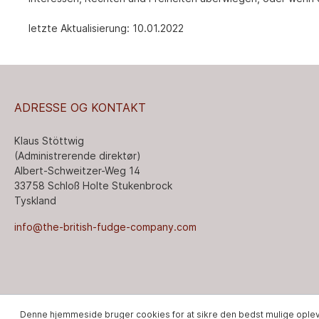
letzte Aktualisierung: 10.01.2022
ADRESSE OG KONTAKT
Klaus Stöttwig
(Administrerende direktør)
Albert-Schweitzer-Weg 14
33758 Schloß Holte Stukenbrock
Tyskland
info@the-british-fudge-company.com
Denne hjemmeside bruger cookies for at sikre den bedst mulige ople