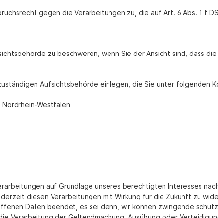
pruchsrecht gegen die Verarbeitungen zu, die auf Art. 6 Abs. 1 
sichtsbehörde zu beschweren, wenn Sie der Ansicht sind, dass di
zuständigen Aufsichtsbehörde einlegen, die Sie unter folgenden K
t Nordrhein-Westfalen
rbeitungen auf Grundlage unseres berechtigten Interesses nach Ar
ederzeit diesen Verarbeitungen mit Wirkung für die Zukunft zu wid
offenen Daten beendet, es sei denn, wir können zwingende schutzw
 die Verarbeitung der Geltendmachung, Ausübung oder Verteidigun