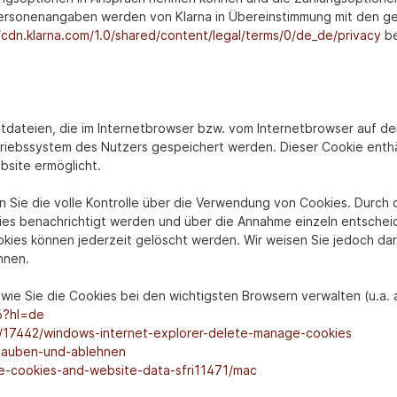
 Personenangaben werden von Klarna in Übereinstimmung mit den
/cdn.klarna.com/1.0/shared/content/legal/terms/0/de_de/privacy
be
xtdateien, die im Internetbrowser bzw. vom Internetbrowser auf 
triebssystem des Nutzers gespeichert werden. Dieser Cookie enthäl
bsite ermöglicht.
Sie die volle Kontrolle über die Verwendung von Cookies. Durch d
ies benachrichtigt werden und über die Annahme einzeln entschei
kies können jederzeit gelöscht werden. Wir weisen Sie jedoch dara
nnen.
wie Sie die Cookies bei den wichtigsten Browsern verwalten (u.a. 
6?hl=de
p/17442/windows-internet-explorer-delete-manage-cookies
erlauben-und-ablehnen
ge-cookies-and-website-data-sfri11471/mac