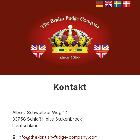
Kontakt
Albert-Schweitzer-Weg 14
33758 Schloß Holte Stukenbrock
Deutschland
E:
info@the-british-fudge-company.com