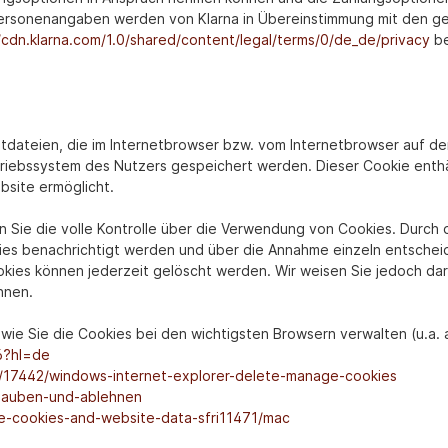
 Personenangaben werden von Klarna in Übereinstimmung mit den
/cdn.klarna.com/1.0/shared/content/legal/terms/0/de_de/privacy
be
xtdateien, die im Internetbrowser bzw. vom Internetbrowser auf 
triebssystem des Nutzers gespeichert werden. Dieser Cookie enthäl
bsite ermöglicht.
Sie die volle Kontrolle über die Verwendung von Cookies. Durch d
ies benachrichtigt werden und über die Annahme einzeln entschei
kies können jederzeit gelöscht werden. Wir weisen Sie jedoch dara
nnen.
wie Sie die Cookies bei den wichtigsten Browsern verwalten (u.a. 
6?hl=de
p/17442/windows-internet-explorer-delete-manage-cookies
erlauben-und-ablehnen
ge-cookies-and-website-data-sfri11471/mac