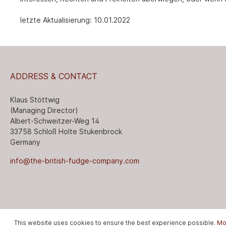
letzte Aktualisierung: 10.01.2022
ADDRESS & CONTACT
Klaus Stöttwig
(Managing Director)
Albert-Schweitzer-Weg 14
33758 Schloß Holte Stukenbrock
Germany
info@the-british-fudge-company.com
This website uses cookies to ensure the best experience possible.
Mor