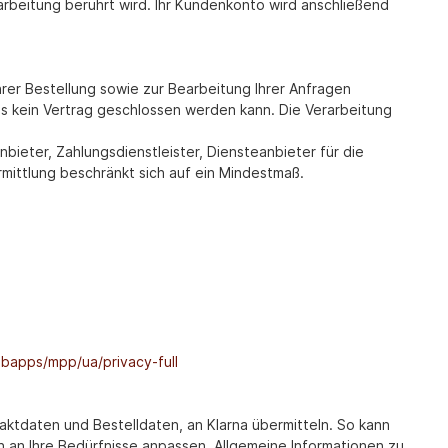
arbeitung berührt wird. Ihr Kundenkonto wird anschließend
rer Bestellung sowie zur Bearbeitung Ihrer Anfragen
 dass kein Vertrag geschlossen werden kann. Die Verarbeitung
ieter, Zahlungsdienstleister, Diensteanbieter für die
rmittlung beschränkt sich auf ein Mindestmaß.
bapps/mpp/ua/privacy-full
ktdaten und Bestelldaten, an Klarna übermitteln. So kann
 an Ihre Bedürfnisse anpassen. Allgemeine Informationen zu