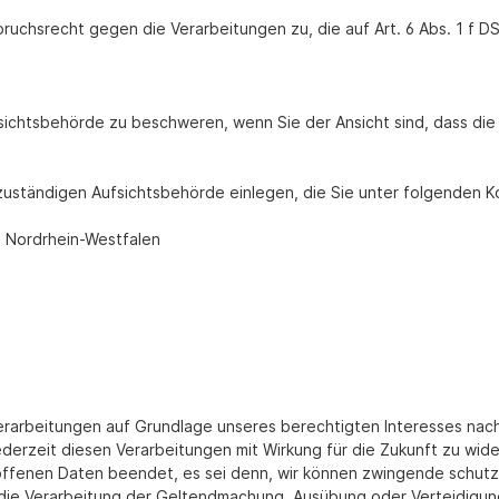
pruchsrecht gegen die Verarbeitungen zu, die auf Art. 6 Abs. 1 
sichtsbehörde zu beschweren, wenn Sie der Ansicht sind, dass di
zuständigen Aufsichtsbehörde einlegen, die Sie unter folgenden K
t Nordrhein-Westfalen
rbeitungen auf Grundlage unseres berechtigten Interesses nach Ar
ederzeit diesen Verarbeitungen mit Wirkung für die Zukunft zu wid
offenen Daten beendet, es sei denn, wir können zwingende schutzw
 die Verarbeitung der Geltendmachung, Ausübung oder Verteidigun